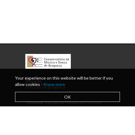
Your experience on this website will be better if you
Morada:
allow cookies -
Know more
Praça da Sé Bragança
OK
Telefone:
Secção de Música 967934309
(rede móvel)/ 273328208 (rede fixa nacional)
Secção de Dança - 967934239 (rede móvel) /
273322154 (rede fixa nacional)
Email:
conservatoriobraganca@hotmail.com