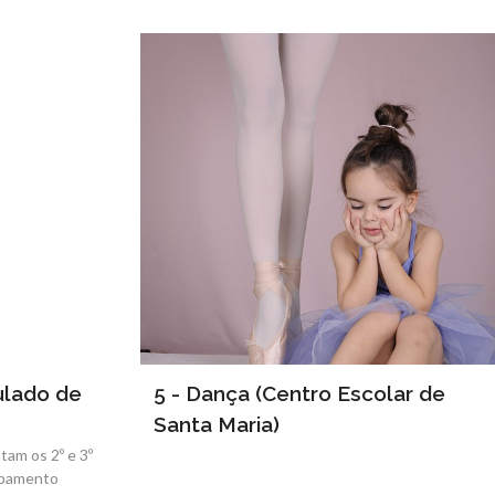
culado de
5 - Dança (Centro Escolar de
Santa Maria)
tam os 2º e 3º
upamento