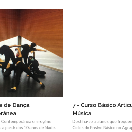
re de Dança
7 - Curso Básico Arti
rânea
Música
a Contemporânea em regime
Destina-se a alunos que frequen
s a partir dos 10 anos de idade.
Ciclos do Ensino Básico no Agr