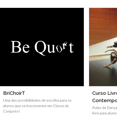
BriChoirT
Curso Liv
Contempo
Uma das possibilidades de escolha para os
alunos que se inscreverem em Classe de
Aulas de Danç
Conjunto!
livre para aluno