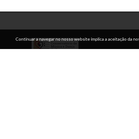
Continuar a navegar no nosso website implica a aceitação da nos
Morada:
Praça da Sé Bragança
Telefone:
Secção de Música 967934309 (rede móvel)/
273328208 (rede fixa nacional) Secção de Dança -
967934239 (rede móvel) / 273322154 (rede fixa naciona
Email:
conservatoriobraganca@hotmail.com