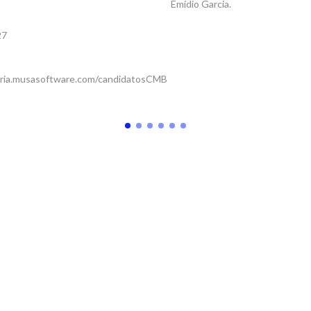
Emídio Garcia.
27
taria.musasoftware.com/candidatosCMB