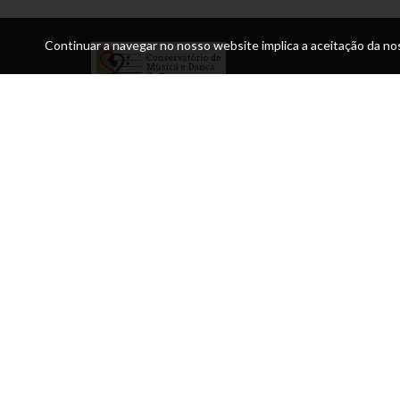
Continuar a navegar no nosso website implica a aceitação da nos
Morada:
Praça da Sé Bragança
Telefone:
Secção de Música 967934309 (rede móvel)/
273328208 (rede fixa nacional) Secção de Dança -
967934239 (rede móvel) / 273322154 (rede fixa naciona
Email:
conservatoriobraganca@hotmail.com