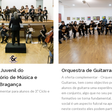
Juvenil do
Orquestra de Guitarra
ório de Música e
A oferta complementar - Orques
Guitarras, tem como objectivo pe
 Bragança
alunos de guitarra uma experiên
entar para alunos de 3.º Ciclo e
em conjunto, algo que no seu pe
formativo se torna fundamental
social é um aspecto fulcral na a
neste contexto eles podem parti