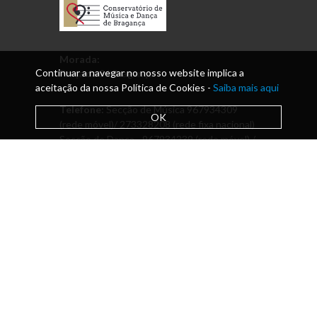
Morada:
Continuar a navegar no nosso website implica a
Praça da Sé Bragança
aceitação da nossa Política de Cookies -
Saiba mais aqui
Telefone:
Secção de Música 967934309
OK
(rede móvel)/ 273328208 (rede fixa nacional)
Secção de Dança - 967934239 (rede móvel) /
273322154 (rede fixa nacional)
Email:
conservatoriobraganca@hotmail.com